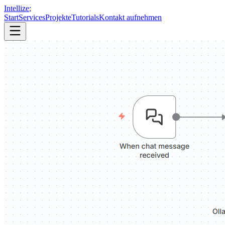
Intellize
;
Start
Services
Projekte
Tutorials
Kontakt aufnehmen