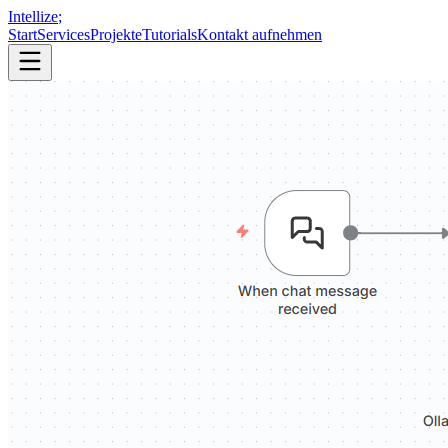
Intellize
;
Start
Services
Projekte
Tutorials
Kontakt aufnehmen