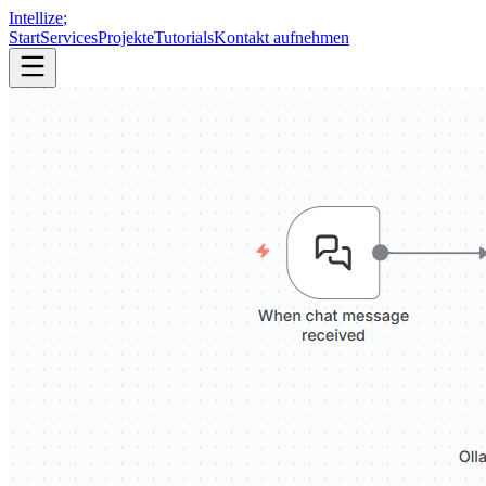
Intellize
;
Start
Services
Projekte
Tutorials
Kontakt aufnehmen