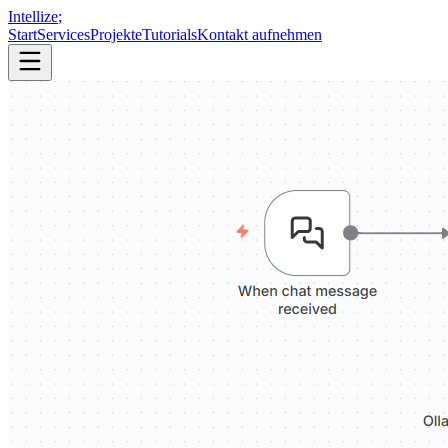
Intellize
;
Start
Services
Projekte
Tutorials
Kontakt aufnehmen