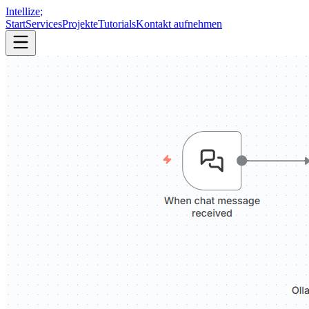
Intellize
;
Start
Services
Projekte
Tutorials
Kontakt aufnehmen