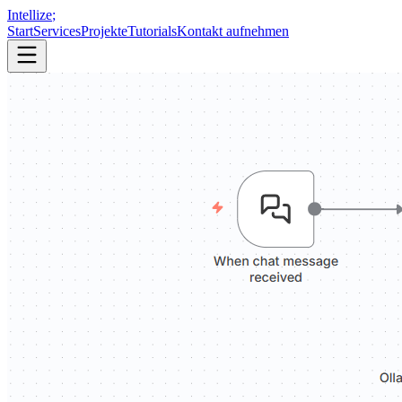
Intellize
;
Start
Services
Projekte
Tutorials
Kontakt aufnehmen