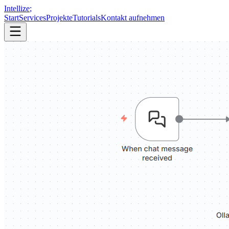
Intellize
;
Start
Services
Projekte
Tutorials
Kontakt aufnehmen