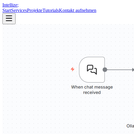
Intellize
;
Start
Services
Projekte
Tutorials
Kontakt aufnehmen