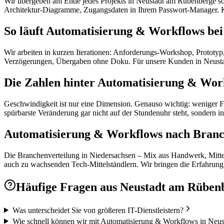
Wir übergeben am Ende jedes Projekts in Neustadt am Rübenberge so,
Architektur-Diagramme, Zugangsdaten in Ihrem Passwort-Manager. Kei
So läuft Automatisierung & Workflows bei
Wir arbeiten in kurzen Iterationen: Anforderungs-Workshop, Prototyp
Verzögerungen, Übergaben ohne Doku. Für unsere Kunden in Neustad
Die Zahlen hinter Automatisierung & Wor
Geschwindigkeit ist nur eine Dimension. Genauso wichtig: weniger F
spürbarste Veränderung gar nicht auf der Stundenuhr steht, sondern in 
Automatisierung & Workflows nach Branch
Die Branchenverteilung in Niedersachsen – Mix aus Handwerk, Mittels
auch zu wachsenden Tech-Mittelständlern. Wir bringen die Erfahrung m
Häufige Fragen aus
Neustadt am Rüben
Was unterscheidet Sie von größeren IT-Dienstleistern?
Wie schnell können wir mit Automatisierung & Workflows in Neus