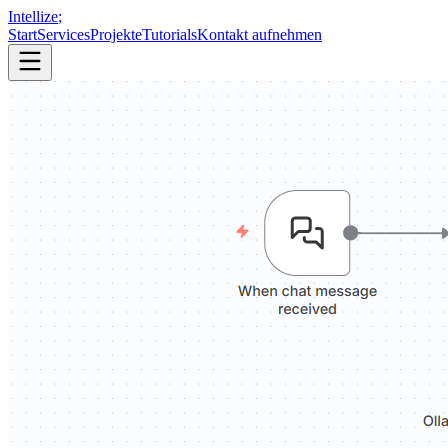
Intellize
;
Start
Services
Projekte
Tutorials
Kontakt aufnehmen