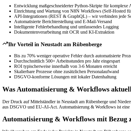
Entwicklung maßgeschneiderter Python-Skripte für komplexe 
Einrichtung und Wartung von N8N Workflows (Self-Hosted für
API-Integrationen (REST & GraphQL) – wir verbinden jede S
Automatisierte Berichterstellung und E-Mail-Versand
Intelligente Fehlerbehandlung und umfassendes Logging
Dokumentenverarbeitung mit OCR und KI-Extraktion
Ihr Vorteil in
Neustadt am Rübenberge
Bis zu 70% weniger operative Fehler durch automatisierte Proz
Durchschnittlich 500+ Arbeitsstunden pro Jahr eingespart
ROI typischerweise innerhalb von 3-6 Monaten erreicht
Skalierbare Prozesse ohne zusätzlichen Personalaufwand
DSGVO-konforme Lösungen mit lokaler Datenhaltung
Was Automatisierung & Workflows aktuell
Der Druck auf Mittelständler in Neustadt am Rübenberge und Niedersa
aus DSGVO und EU-AI-Act. Automatisierung & Workflows ist eine prag
Automatisierung & Workflows mit Bezug 