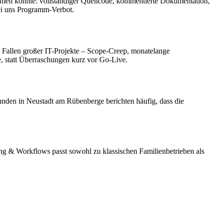
ehmen könnte: vollständiger Quellcode, kommentierte Dokumentation,
ei uns Programm-Verbot.
n Fallen großer IT-Projekte – Scope-Creep, monatelange
 statt Überraschungen kurz vor Go-Live.
unden in Neustadt am Rübenberge berichten häufig, dass die
ung & Workflows passt sowohl zu klassischen Familienbetrieben als