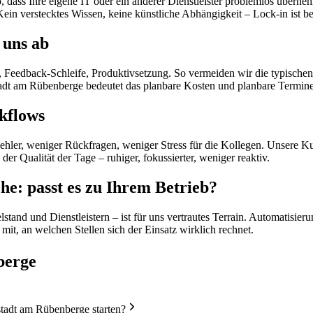
 dass Ihre eigene IT oder ein anderer Dienstleister problemlos übern
n verstecktes Wissen, keine künstliche Abhängigkeit – Lock-in ist b
 uns ab
, Feedback-Schleife, Produktivsetzung. So vermeiden wir die typische
t am Rübenberge bedeutet das planbare Kosten und planbare Termine,
kflows
ehler, weniger Rückfragen, weniger Stress für die Kollegen. Unsere K
der Qualität der Tage – ruhiger, fokussierter, weniger reaktiv.
e: passt es zu Ihrem Betrieb?
tand und Dienstleistern – ist für uns vertrautes Terrain. Automatisier
it, an welchen Stellen sich der Einsatz wirklich rechnet.
berge
tadt am Rübenberge starten?