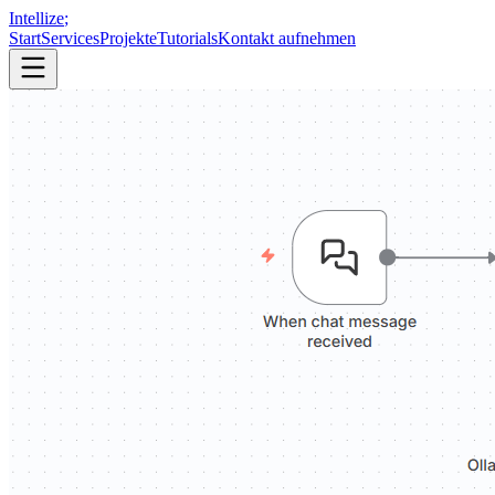
Intellize
;
Start
Services
Projekte
Tutorials
Kontakt aufnehmen