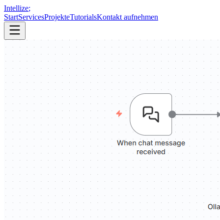
Intellize
;
Start
Services
Projekte
Tutorials
Kontakt aufnehmen