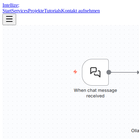
Intellize
;
Start
Services
Projekte
Tutorials
Kontakt aufnehmen