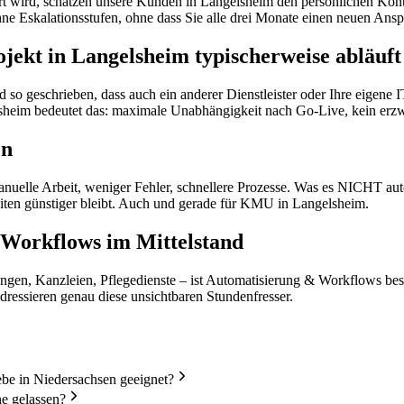
rt wird, schätzen unsere Kunden in Langelsheim den persönlichen Konta
ohne Eskalationsstufen, ohne dass Sie alle drei Monate einen neuen A
ekt in Langelsheim typischerweise abläuft
 so geschrieben, dass auch ein anderer Dienstleister oder Ihre eigene
lsheim bedeutet das: maximale Unabhängigkeit nach Go-Live, kein erz
en
lle Arbeit, weniger Fehler, schnellere Prozesse. Was es NICHT automati
iten günstiger bleibt. Auch und gerade für KMU in Langelsheim.
Workflows im Mittelstand
gen, Kanzleien, Pflegedienste – ist Automatisierung & Workflows besond
dressieren genau diese unsichtbaren Stundenfresser.
e in Niedersachsen geeignet?
e gelassen?