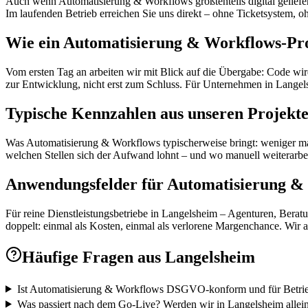
Auch wenn Automatisierung & Workflows größtenteils digital geliefe
Im laufenden Betrieb erreichen Sie uns direkt – ohne Ticketsystem, 
Wie ein Automatisierung & Workflows-Proj
Vom ersten Tag an arbeiten wir mit Blick auf die Übergabe: Code wird
zur Entwicklung, nicht erst zum Schluss. Für Unternehmen in Lange
Typische Kennzahlen aus unseren Projekt
Was Automatisierung & Workflows typischerweise bringt: weniger manue
welchen Stellen sich der Aufwand lohnt – und wo manuell weiterarbe
Anwendungsfelder für Automatisierung & 
Für reine Dienstleistungsbetriebe in Langelsheim – Agenturen, Beratun
doppelt: einmal als Kosten, einmal als verlorene Margenchance. Wir a
Häufige Fragen aus
Langelsheim
Ist Automatisierung & Workflows DSGVO-konform und für Betrieb
Was passiert nach dem Go-Live? Werden wir in Langelsheim allein