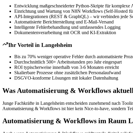
Entwicklung maßgeschneiderter Python-Skripte für komplexe 
Einrichtung und Wartung von N8N Workflows (Self-Hosted für
API-Integrationen (REST & GraphQL) – wir verbinden jede S
Automatisierte Berichterstellung und E-Mail-Versand
Intelligente Fehlerbehandlung und umfassendes Logging
Dokumentenverarbeitung mit OCR und KI-Extraktion
Ihr Vorteil in
Langelsheim
Bis zu 70% weniger operative Fehler durch automatisierte Proz
Durchschnittlich 500+ Arbeitsstunden pro Jahr eingespart
ROI typischerweise innerhalb von 3-6 Monaten erreicht
Skalierbare Prozesse ohne zusätzlichen Personalaufwand
DSGVO-konforme Lösungen mit lokaler Datenhaltung
Was Automatisierung & Workflows aktuell 
Junge Fachkräfte in Langelsheim entscheiden zunehmend nach Tooling 
Automatisierung & Workflows ist hier kein Nice-to-have, sondern Tei
Automatisierung & Workflows im Raum Lan