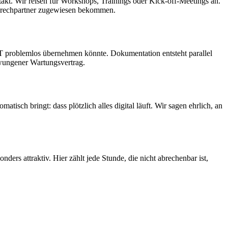
kt. Wir reisen für Workshops, Trainings oder Kick-off-Meetings an.
nsprechpartner zugewiesen bekommen.
 IT problemlos übernehmen könnte. Dokumentation entsteht parallel
wungener Wartungsvertrag.
sch bringt: dass plötzlich alles digital läuft. Wir sagen ehrlich, an
ers attraktiv. Hier zählt jede Stunde, die nicht abrechenbar ist,