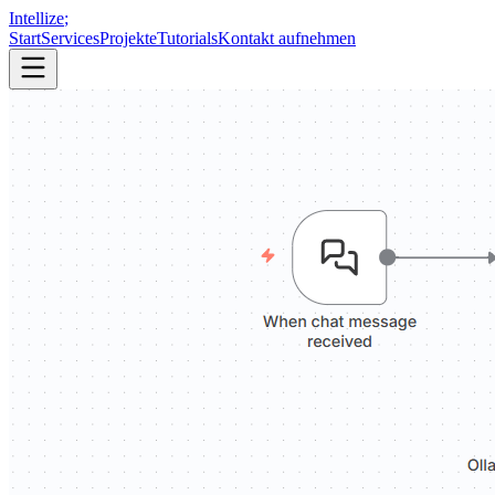
Intellize
;
Start
Services
Projekte
Tutorials
Kontakt aufnehmen