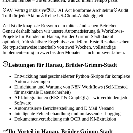
arbeiten remote – Sie entscheiden, was zu Ihrem Tempo passt.
AV-Vertrag inklusive
EU-AI-Act-konforme Architektur
Audit-
Trail für jede Aktion
Keine US-Cloud-Abhängigkeit
Zeit ist die knappste Ressource in mittelständischen Betrieben.
Genau deshalb haben wir unsere Automatisierung & Workflows-
Projekte für Kunden in Hanau, Brüder-Grimm-Stadt darauf
optimiert, früh sichtbare Ergebnisse zu liefern. Erste Resultate sehen
Sie typischerweise innerhalb von zwei Wochen, vollständige
Implementierung in zwei bis drei Monaten – nicht in zwei Jahren.
Leistungen für
Hanau, Brüder-Grimm-Stadt
Entwicklung maßgeschneiderter Python-Skripte für komplexe
Automatisierungen
Einrichtung und Wartung von N8N Workflows (Self-Hosted
für maximale Datensicherheit)
API-Integrationen (REST & GraphQL) – wir verbinden jede
Software
Automatisierte Berichterstellung und E-Mail-Versand
Intelligente Fehlerbehandlung und umfassendes Logging
Dokumentenverarbeitung mit OCR und KI-Extraktion
Ihr Vorteil in
Hanau, Brüder-Grimm-Stadt