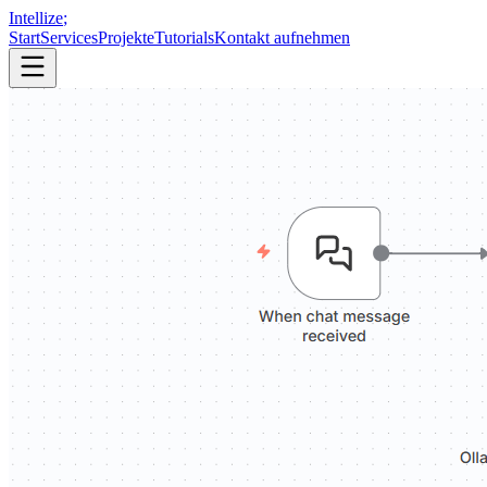
Intellize
;
Start
Services
Projekte
Tutorials
Kontakt aufnehmen