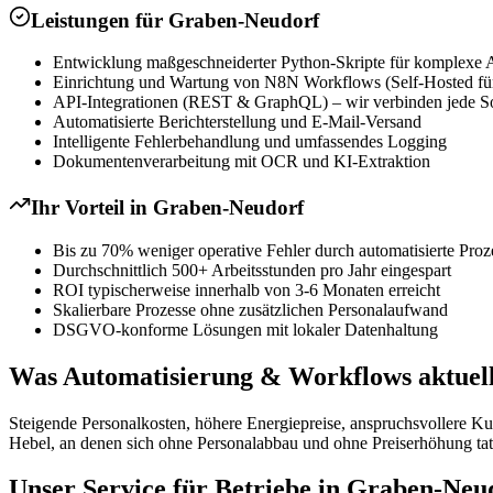
Leistungen für
Graben-Neudorf
Entwicklung maßgeschneiderter Python-Skripte für komplexe 
Einrichtung und Wartung von N8N Workflows (Self-Hosted für
API-Integrationen (REST & GraphQL) – wir verbinden jede S
Automatisierte Berichterstellung und E-Mail-Versand
Intelligente Fehlerbehandlung und umfassendes Logging
Dokumentenverarbeitung mit OCR und KI-Extraktion
Ihr Vorteil in
Graben-Neudorf
Bis zu 70% weniger operative Fehler durch automatisierte Proz
Durchschnittlich 500+ Arbeitsstunden pro Jahr eingespart
ROI typischerweise innerhalb von 3-6 Monaten erreicht
Skalierbare Prozesse ohne zusätzlichen Personalaufwand
DSGVO-konforme Lösungen mit lokaler Datenhaltung
Was Automatisierung & Workflows aktuell
Steigende Personalkosten, höhere Energiepreise, anspruchsvollere K
Hebel, an denen sich ohne Personalabbau und ohne Preiserhöhung tats
Unser Service für Betriebe in Graben-Neu