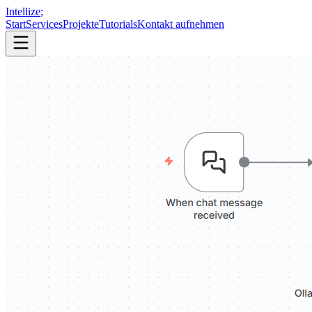
Intellize
;
Start
Services
Projekte
Tutorials
Kontakt aufnehmen