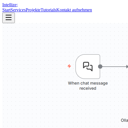
Intellize
;
Start
Services
Projekte
Tutorials
Kontakt aufnehmen