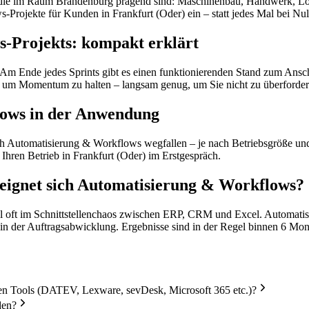
, die im Raum Brandenburg prägend sind: Maschinenbau, Handwerk, Logi
-Projekte für Kunden in Frankfurt (Oder) ein – statt jedes Mal bei Nu
s-Projekts: kompakt erklärt
Am Ende jedes Sprints gibt es einen funktionierenden Stand zum Ansch
g, um Momentum zu halten – langsam genug, um Sie nicht zu überforder
lows in der Anwendung
ch Automatisierung & Workflows wegfallen – je nach Betriebsgröße und 
 Ihren Betrieb in Frankfurt (Oder) im Erstgespräch.
 eignet sich Automatisierung & Workflows?
l oft im Schnittstellenchaos zwischen ERP, CRM und Excel. Automatis
n der Auftragsabwicklung. Ergebnisse sind in der Regel binnen 6 Mon
en Tools (DATEV, Lexware, sevDesk, Microsoft 365 etc.)?
den?