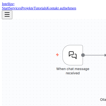
Intellize
;
Start
Services
Projekte
Tutorials
Kontakt aufnehmen