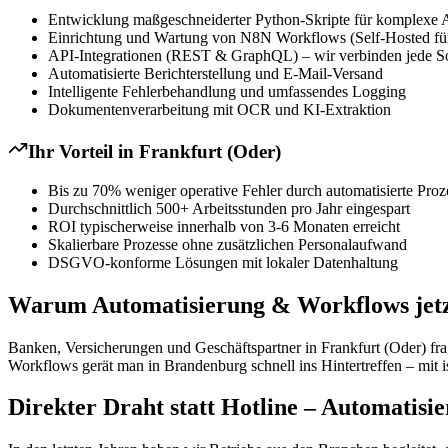
Entwicklung maßgeschneiderter Python-Skripte für komplexe 
Einrichtung und Wartung von N8N Workflows (Self-Hosted für
API-Integrationen (REST & GraphQL) – wir verbinden jede S
Automatisierte Berichterstellung und E-Mail-Versand
Intelligente Fehlerbehandlung und umfassendes Logging
Dokumentenverarbeitung mit OCR und KI-Extraktion
Ihr Vorteil in
Frankfurt (Oder)
Bis zu 70% weniger operative Fehler durch automatisierte Proz
Durchschnittlich 500+ Arbeitsstunden pro Jahr eingespart
ROI typischerweise innerhalb von 3-6 Monaten erreicht
Skalierbare Prozesse ohne zusätzlichen Personalaufwand
DSGVO-konforme Lösungen mit lokaler Datenhaltung
Warum Automatisierung & Workflows jetzt 
Banken, Versicherungen und Geschäftspartner in Frankfurt (Oder) fr
Workflows gerät man in Brandenburg schnell ins Hintertreffen – mit ist
Direkter Draht statt Hotline – Automatis