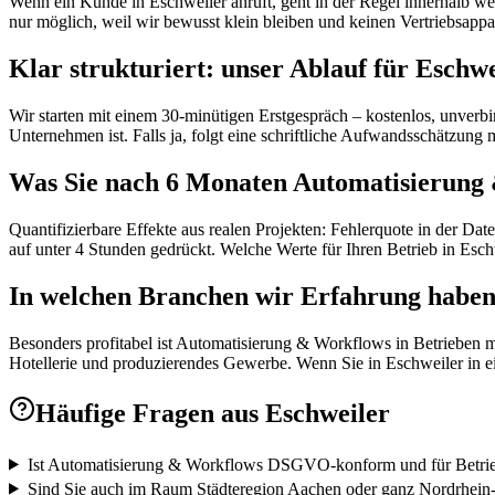
Wenn ein Kunde in Eschweiler anruft, geht in der Regel innerhalb wen
nur möglich, weil wir bewusst klein bleiben und keinen Vertriebsappa
Klar strukturiert: unser Ablauf für Eschwe
Wir starten mit einem 30-minütigen Erstgespräch – kostenlos, unverb
Unternehmen ist. Falls ja, folgt eine schriftliche Aufwandsschätzu
Was Sie nach 6 Monaten Automatisierung
Quantifizierbare Effekte aus realen Projekten: Fehlerquote in der D
auf unter 4 Stunden gedrückt. Welche Werte für Ihren Betrieb in Eschw
In welchen Branchen wir Erfahrung habe
Besonders profitabel ist Automatisierung & Workflows in Betrieben m
Hotellerie und produzierendes Gewerbe. Wenn Sie in Eschweiler in ein
Häufige Fragen aus
Eschweiler
Ist Automatisierung & Workflows DSGVO-konform und für Betrieb
Sind Sie auch im Raum Städteregion Aachen oder ganz Nordrhein-