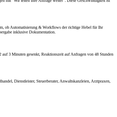
en mit "Wir leiten Ihre Anfrage weiter". Diese Geschwindigkeit ist
am, ob Automatisierung & Workflows der richtige Hebel für Ihr
Übergabe inklusive Dokumentation.
12 auf 3 Minuten gesenkt, Reaktionszeit auf Anfragen von 48 Stunden
ndel, Dienstleister, Steuerberater, Anwaltskanzleien, Arztpraxen,