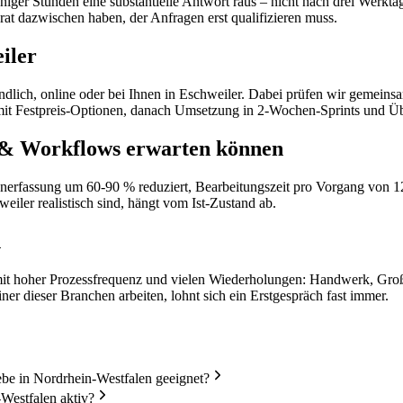
iger Stunden eine substantielle Antwort raus – nicht nach drei Werktag
rat dazwischen haben, der Anfragen erst qualifizieren muss.
iler
indlich, online oder bei Ihnen in Eschweiler. Dabei prüfen wir gemeins
ng mit Festpreis-Optionen, danach Umsetzung in 2-Wochen-Sprints und 
 & Workflows erwarten können
atenerfassung um 60-90 % reduziert, Bearbeitungszeit pro Vorgang von 
eiler realistisch sind, hängt vom Ist-Zustand ab.
n
it hoher Prozessfrequenz und vielen Wiederholungen: Handwerk, Großha
er dieser Branchen arbeiten, lohnt sich ein Erstgespräch fast immer.
e in Nordrhein-Westfalen geeignet?
Westfalen aktiv?