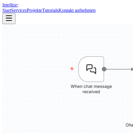
Intellize
;
Start
Services
Projekte
Tutorials
Kontakt aufnehmen