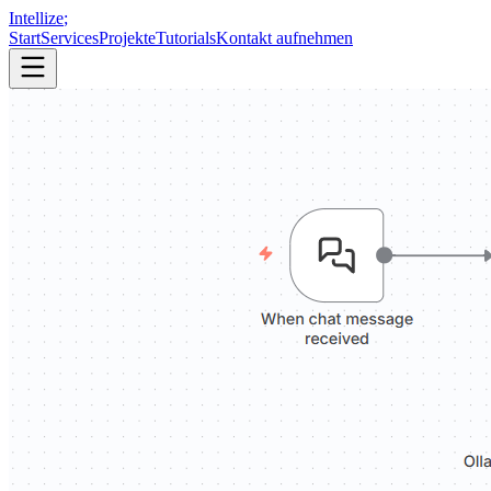
Intellize
;
Start
Services
Projekte
Tutorials
Kontakt aufnehmen