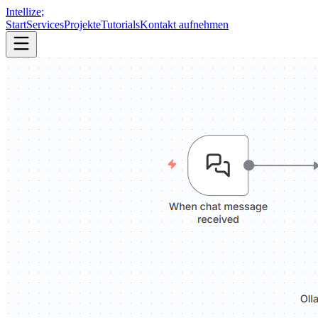
Intellize
;
Start
Services
Projekte
Tutorials
Kontakt aufnehmen