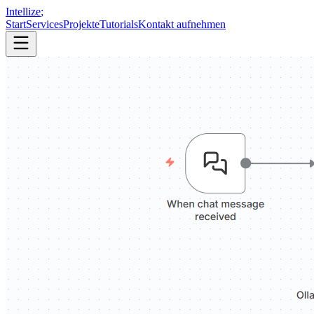
Intellize
;
Start
Services
Projekte
Tutorials
Kontakt aufnehmen