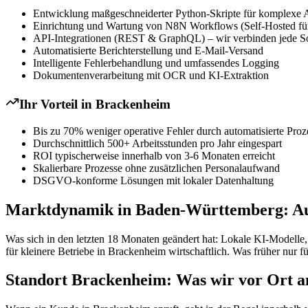
Entwicklung maßgeschneiderter Python-Skripte für komplexe 
Einrichtung und Wartung von N8N Workflows (Self-Hosted für
API-Integrationen (REST & GraphQL) – wir verbinden jede S
Automatisierte Berichterstellung und E-Mail-Versand
Intelligente Fehlerbehandlung und umfassendes Logging
Dokumentenverarbeitung mit OCR und KI-Extraktion
Ihr Vorteil in
Brackenheim
Bis zu 70% weniger operative Fehler durch automatisierte Proz
Durchschnittlich 500+ Arbeitsstunden pro Jahr eingespart
ROI typischerweise innerhalb von 3-6 Monaten erreicht
Skalierbare Prozesse ohne zusätzlichen Personalaufwand
DSGVO-konforme Lösungen mit lokaler Datenhaltung
Marktdynamik in Baden-Württemberg: Au
Was sich in den letzten 18 Monaten geändert hat: Lokale KI-Modelle
für kleinere Betriebe in Brackenheim wirtschaftlich. Was früher nur fü
Standort Brackenheim: Was wir vor Ort a