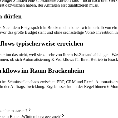
niger Stunden eine substantielle Antwort raus – nicht nach drei Werkt
rat dazwischen haben, der Anfragen erst qualifizieren muss.
n dürfen
e. Nach dem Erstgespräch in Brackenheim bauen wir innerhalb von ein 
or das große Budget steht und ohne sechsstellige Vorab-Investition i
lows typischerweise erreichen
er tun das nicht, weil sie zu sehr von Ihrem Ist-Zustand abhängen. Was
nnen, ob sich Automatisierung & Workflows für Ihren Betrieb in Brack
orkflows im Raum Brackenheim
 im Schnittstellenchaos zwischen ERP, CRM und Excel. Automatisieru
n der Auftragsabwicklung. Ergebnisse sind in der Regel binnen 6 Mon
kenheim starten?
be in Baden-Württemberg geeignet?