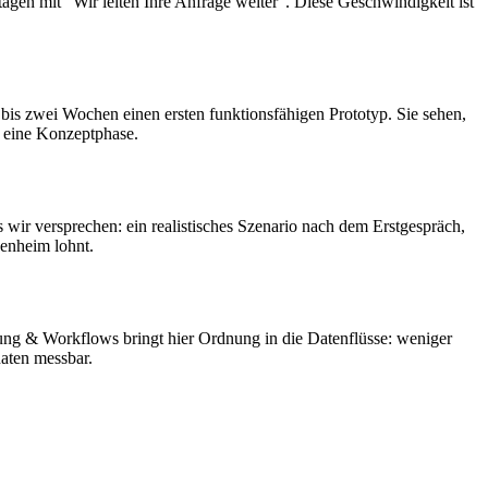
agen mit "Wir leiten Ihre Anfrage weiter". Diese Geschwindigkeit ist
bis zwei Wochen einen ersten funktionsfähigen Prototyp. Sie sehen,
n eine Konzeptphase.
 wir versprechen: ein realistisches Szenario nach dem Erstgespräch,
enheim lohnt.
ng & Workflows bringt hier Ordnung in die Datenflüsse: weniger
aten messbar.