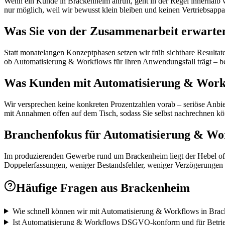
Wenn ein Kunde in Brackenheim anruft, geht in der Regel innerhalb we
nur möglich, weil wir bewusst klein bleiben und keinen Vertriebsappa
Was Sie von der Zusammenarbeit erwarte
Statt monatelangen Konzeptphasen setzen wir früh sichtbare Resultat
ob Automatisierung & Workflows für Ihren Anwendungsfall trägt – bev
Was Kunden mit Automatisierung & Workf
Wir versprechen keine konkreten Prozentzahlen vorab – seriöse Anbiet
mit Annahmen offen auf dem Tisch, sodass Sie selbst nachrechnen kö
Branchenfokus für Automatisierung & W
Im produzierenden Gewerbe rund um Brackenheim liegt der Hebel oft
Doppelerfassungen, weniger Bestandsfehler, weniger Verzögerungen i
Häufige Fragen aus
Brackenheim
Wie schnell können wir mit Automatisierung & Workflows in Brac
Ist Automatisierung & Workflows DSGVO-konform und für Betrie