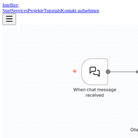
Intellize
;
Start
Services
Projekte
Tutorials
Kontakt aufnehmen