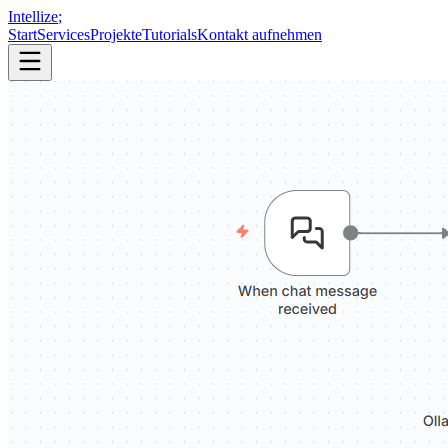
Intellize
;
Start
Services
Projekte
Tutorials
Kontakt aufnehmen