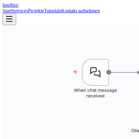
Intellize
;
Start
Services
Projekte
Tutorials
Kontakt aufnehmen