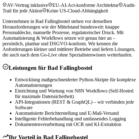
AV-Vertrag inklusive
EU-AI-Act-konforme Architektur
Audit-
Trail für jede Aktion
Keine US-Cloud-Abhängigkeit
Unternehmen in Bad Fallingbostel stehen vor denselben
Herausforderungen wie der Mittelstand bundesweit: knappe
Personaldecke, manuelle Prozesse, regulatorischer Druck. Mit
Automatisierung & Workflows setzen wir genau hier an –
persönlich, planbar und DSGVO-konform. Wir kennen die
Anforderungen kleiner und mittlerer Betriebe und liefern Lösungen,
die auch nach dem Go-Live ohne Spezialistenwissen weiterlaufen.
Leistungen für
Bad Fallingbostel
Entwicklung maßgeschneiderter Python-Skripte für komplexe
Automatisierungen
Einrichtung und Wartung von N8N Workflows (Self-Hosted
für maximale Datensicherheit)
API-Integrationen (REST & GraphQL) – wir verbinden jede
Software
Automatisierte Berichterstellung und E-Mail-Versand
Intelligente Fehlerbehandlung und umfassendes Logging
Dokumentenverarbeitung mit OCR und KI-Extraktion
Ihr Vorteil in
Bad Fallingbostel