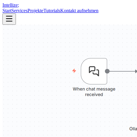
Intellize
;
Start
Services
Projekte
Tutorials
Kontakt aufnehmen