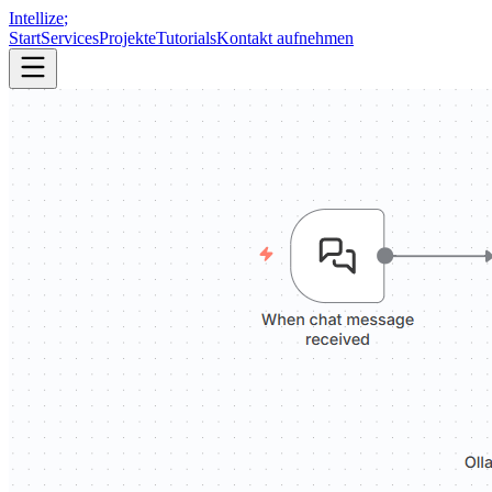
Intellize
;
Start
Services
Projekte
Tutorials
Kontakt aufnehmen