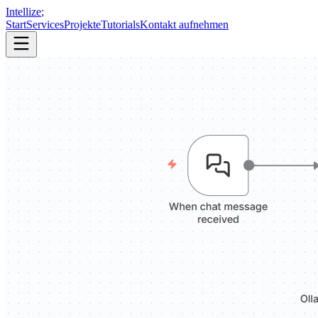
Intellize
;
Start
Services
Projekte
Tutorials
Kontakt aufnehmen