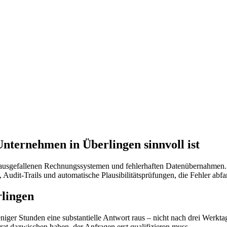
ternehmen in Überlingen sinnvoll ist
 ausgefallenen Rechnungssystemen und fehlerhaften Datenübernahmen. 
, Audit-Trails und automatische Plausibilitätsprüfungen, die Fehler abf
rlingen
iger Stunden eine substantielle Antwort raus – nicht nach drei Werktag
rat dazwischen haben, der Anfragen erst qualifizieren muss.