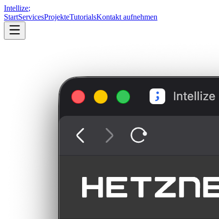
Intellize
;
Start
Services
Projekte
Tutorials
Kontakt aufnehmen