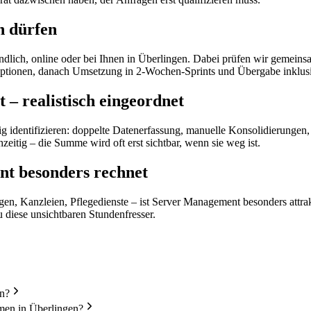
n dürfen
indlich, online oder bei Ihnen in Überlingen. Dabei prüfen wir gemei
eis-Optionen, danach Umsetzung in 2-Wochen-Sprints und Übergabe inklu
 realistisch eingeordnet
ig identifizieren: doppelte Datenerfassung, manuelle Konsolidierunge
eitig – die Summe wird oft erst sichtbar, wenn sie weg ist.
nt besonders rechnet
en, Kanzleien, Pflegedienste – ist Server Management besonders attrakti
 diese unsichtbaren Stundenfresser.
an?
men in Überlingen?