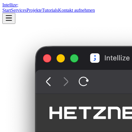
Intellize
;
Start
Services
Projekte
Tutorials
Kontakt aufnehmen