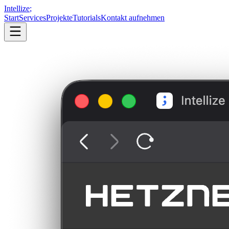
Intellize
;
Start
Services
Projekte
Tutorials
Kontakt aufnehmen