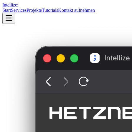
Intellize
;
Start
Services
Projekte
Tutorials
Kontakt aufnehmen