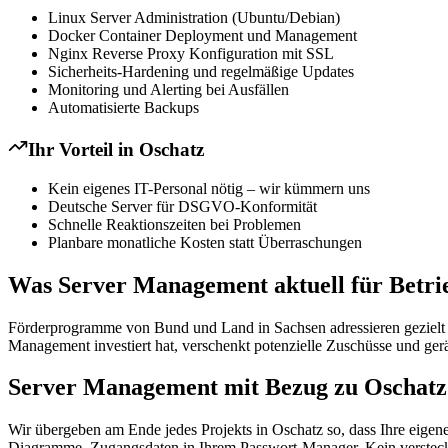
Linux Server Administration (Ubuntu/Debian)
Docker Container Deployment und Management
Nginx Reverse Proxy Konfiguration mit SSL
Sicherheits-Hardening und regelmäßige Updates
Monitoring und Alerting bei Ausfällen
Automatisierte Backups
Ihr Vorteil in
Oschatz
Kein eigenes IT-Personal nötig – wir kümmern uns
Deutsche Server für DSGVO-Konformität
Schnelle Reaktionszeiten bei Problemen
Planbare monatliche Kosten statt Überraschungen
Was Server Management aktuell für Betrie
Förderprogramme von Bund und Land in Sachsen adressieren gezielt Di
Management investiert hat, verschenkt potenzielle Zuschüsse und ger
Server Management mit Bezug zu Oschatz
Wir übergeben am Ende jedes Projekts in Oschatz so, dass Ihre eigen
Diagramme, Zugangsdaten in Ihrem Passwort-Manager. Kein versteckt