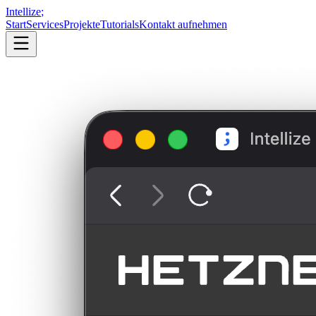
Intellize
;
Start
Services
Projekte
Tutorials
Kontakt aufnehmen