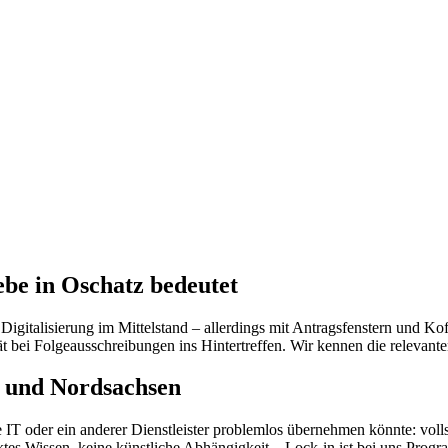
be in Oschatz bedeutet
gitalisierung im Mittelstand – allerdings mit Antragsfenstern und Kof
ät bei Folgeausschreibungen ins Hintertreffen. Wir kennen die relevant
 und Nordsachsen
e IT oder ein anderer Dienstleister problemlos übernehmen könnte: vol
es Wissen, keine künstliche Abhängigkeit – Lock-in ist bei uns Prog