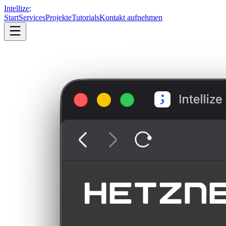
Intellize
;
Start
Services
Projekte
Tutorials
Kontakt aufnehmen