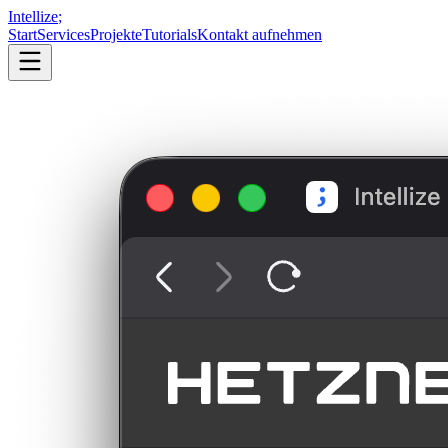
Intellize
;
Start
Services
Projekte
Tutorials
Kontakt aufnehmen