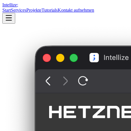
Intellize
;
Start
Services
Projekte
Tutorials
Kontakt aufnehmen