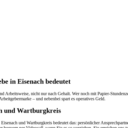
be in Eisenach bedeutet
Arbeitsweise, nicht nur nach Gehalt. Wer noch mit Papier-Stundenzette
Arbeitgebermarke – und nebenbei spart es operatives Geld.
h und Wartburgkreis
in Eisenach und Wartburgkreis bedeutet das: persönlicher Ansprechpart
er bequem per Videocall, wenn Sie es so vorziehen. Sie erreichen uns 