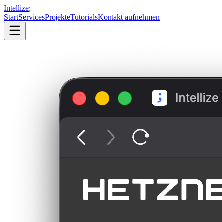
Intellize
;
Start
Services
Projekte
Tutorials
Kontakt aufnehmen