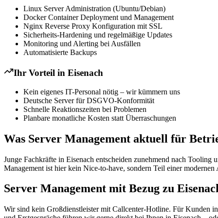
Linux Server Administration (Ubuntu/Debian)
Docker Container Deployment und Management
Nginx Reverse Proxy Konfiguration mit SSL
Sicherheits-Hardening und regelmäßige Updates
Monitoring und Alerting bei Ausfällen
Automatisierte Backups
Ihr Vorteil in
Eisenach
Kein eigenes IT-Personal nötig – wir kümmern uns
Deutsche Server für DSGVO-Konformität
Schnelle Reaktionszeiten bei Problemen
Planbare monatliche Kosten statt Überraschungen
Was Server Management aktuell für Betrie
Junge Fachkräfte in Eisenach entscheiden zunehmend nach Tooling und 
Management ist hier kein Nice-to-have, sondern Teil einer modernen 
Server Management mit Bezug zu Eisenac
Wir sind kein Großdienstleister mit Callcenter-Hotline. Für Kunden 
und Erstgespräche führen wir gerne direkt bei Ihnen in Eisenach – od