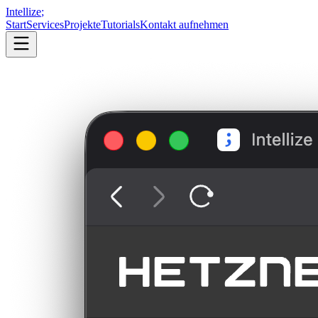
Intellize
;
Start
Services
Projekte
Tutorials
Kontakt aufnehmen