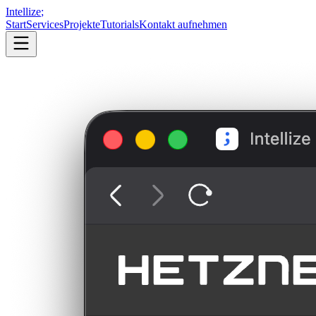
Intellize
;
Start
Services
Projekte
Tutorials
Kontakt aufnehmen