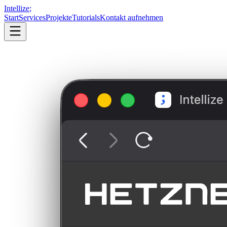
Intellize
;
Start
Services
Projekte
Tutorials
Kontakt aufnehmen