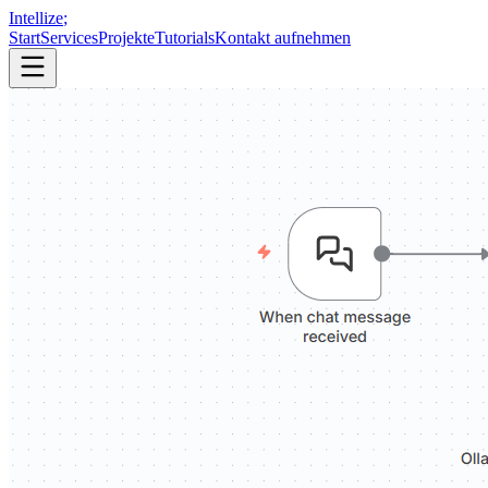
Intellize
;
Start
Services
Projekte
Tutorials
Kontakt aufnehmen