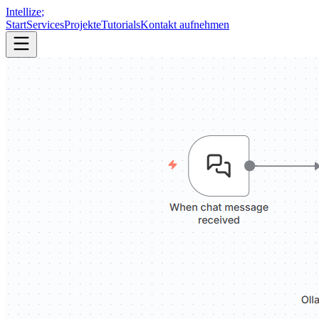
Intellize
;
Start
Services
Projekte
Tutorials
Kontakt aufnehmen