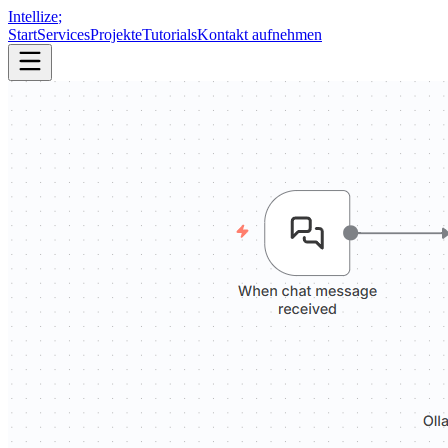
Intellize
;
Start
Services
Projekte
Tutorials
Kontakt aufnehmen