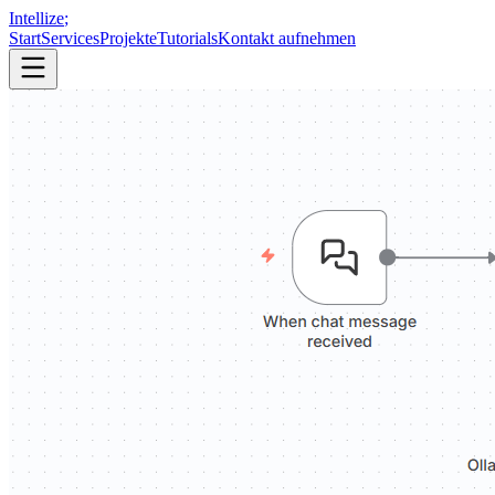
Intellize
;
Start
Services
Projekte
Tutorials
Kontakt aufnehmen