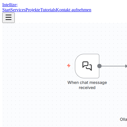
Intellize
;
Start
Services
Projekte
Tutorials
Kontakt aufnehmen