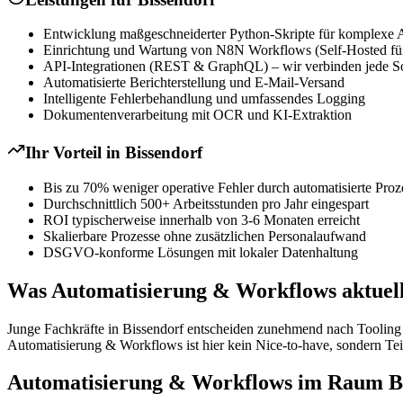
Entwicklung maßgeschneiderter Python-Skripte für komplexe 
Einrichtung und Wartung von N8N Workflows (Self-Hosted für
API-Integrationen (REST & GraphQL) – wir verbinden jede S
Automatisierte Berichterstellung und E-Mail-Versand
Intelligente Fehlerbehandlung und umfassendes Logging
Dokumentenverarbeitung mit OCR und KI-Extraktion
Ihr Vorteil in
Bissendorf
Bis zu 70% weniger operative Fehler durch automatisierte Proz
Durchschnittlich 500+ Arbeitsstunden pro Jahr eingespart
ROI typischerweise innerhalb von 3-6 Monaten erreicht
Skalierbare Prozesse ohne zusätzlichen Personalaufwand
DSGVO-konforme Lösungen mit lokaler Datenhaltung
Was Automatisierung & Workflows aktuell 
Junge Fachkräfte in Bissendorf entscheiden zunehmend nach Tooling un
Automatisierung & Workflows ist hier kein Nice-to-have, sondern Tei
Automatisierung & Workflows im Raum Bis