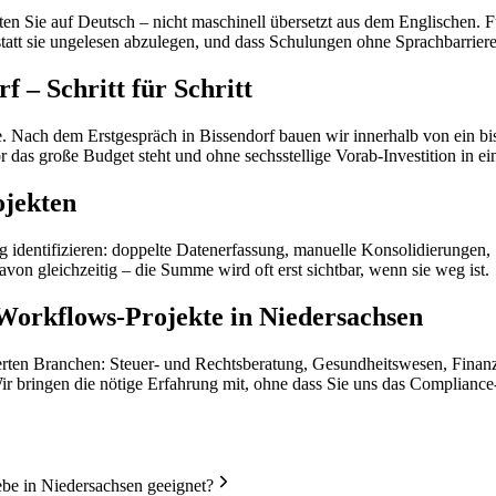
Sie auf Deutsch – nicht maschinell übersetzt aus dem Englischen. Für 
statt sie ungelesen abzulegen, und dass Schulungen ohne Sprachbarriere
 – Schritt für Schritt
e. Nach dem Erstgespräch in Bissendorf bauen wir innerhalb von ein bi
das große Budget steht und ohne sechsstellige Vorab-Investition in e
ojekten
g identifizieren: doppelte Datenerfassung, manuelle Konsolidierungen
on gleichzeitig – die Summe wird oft erst sichtbar, wenn sie weg ist.
Workflows-Projekte in Niedersachsen
ierten Branchen: Steuer- und Rechtsberatung, Gesundheitswesen, Finan
Wir bringen die nötige Erfahrung mit, ohne dass Sie uns das Complianc
e in Niedersachsen geeignet?