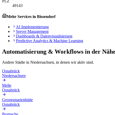
PLZ
49143
Mehr Services in
Bissendorf
AI Implementierung
Server Management
Dashboards & Datenvisualisierung
Predictive Analytics & Machine Learning
Automatisierung & Workflows
in der Näh
Andere Städte in
Niedersachsen
, in denen wir aktiv sind.
Osnabrück
Niedersachsen
Melle
Osnabrück
Georgsmarienhütte
Osnabrück
Bramsche