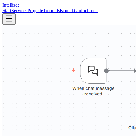
Intellize
;
Start
Services
Projekte
Tutorials
Kontakt aufnehmen