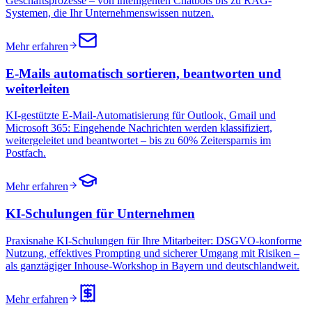
Geschäftsprozesse – von intelligenten Chatbots bis zu RAG-
Systemen, die Ihr Unternehmenswissen nutzen.
Mehr erfahren
E-Mails automatisch sortieren, beantworten und
weiterleiten
KI-gestützte E-Mail-Automatisierung für Outlook, Gmail und
Microsoft 365: Eingehende Nachrichten werden klassifiziert,
weitergeleitet und beantwortet – bis zu 60% Zeitersparnis im
Postfach.
Mehr erfahren
KI-Schulungen für Unternehmen
Praxisnahe KI-Schulungen für Ihre Mitarbeiter: DSGVO-konforme
Nutzung, effektives Prompting und sicherer Umgang mit Risiken –
als ganztägiger Inhouse-Workshop in Bayern und deutschlandweit.
Mehr erfahren