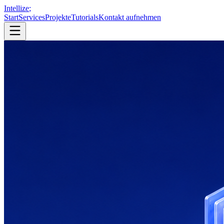
Intellize
;
Start
Services
Projekte
Tutorials
Kontakt aufnehmen