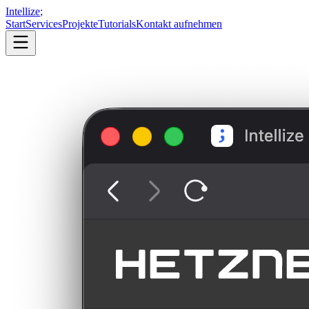
Intellize
;
Start
Services
Projekte
Tutorials
Kontakt aufnehmen