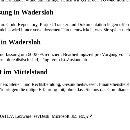
ung in Wadersloh
tun. Code-Repository, Projekt-Tracker und Dokumentation liegen offen 
 nichts wird hinter verschlossenen Türen entwickelt, was Sie später ni
b in Wadersloh
atenerfassung um 60-90 % reduziert, Bearbeitungszeit pro Vorgang von 
sloh realistisch sind, hängt vom Ist-Zustand ab.
 im Mittelstand
nchen: Steuer- und Rechtsberatung, Gesundheitswesen, Finanzdienstlei
Wir bringen die nötige Erfahrung mit, ohne dass Sie uns das Complianc
DATEV, Lexware, sevDesk, Microsoft 365 etc.)?