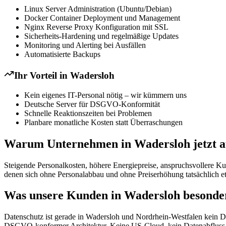
Linux Server Administration (Ubuntu/Debian)
Docker Container Deployment und Management
Nginx Reverse Proxy Konfiguration mit SSL
Sicherheits-Hardening und regelmäßige Updates
Monitoring und Alerting bei Ausfällen
Automatisierte Backups
Ihr Vorteil in
Wadersloh
Kein eigenes IT-Personal nötig – wir kümmern uns
Deutsche Server für DSGVO-Konformität
Schnelle Reaktionszeiten bei Problemen
Planbare monatliche Kosten statt Überraschungen
Warum Unternehmen in Wadersloh jetzt a
Steigende Personalkosten, höhere Energiepreise, anspruchsvollere K
denen sich ohne Personalabbau und ohne Preiserhöhung tatsächlich et
Was unsere Kunden in Wadersloh besonder
Datenschutz ist gerade in Wadersloh und Nordrhein-Westfalen kein D
DSGVO-konformer Architektur. Keine US-Cloud, kein Datenabfluss in