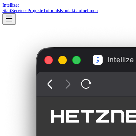
Intellize
;
Start
Services
Projekte
Tutorials
Kontakt aufnehmen