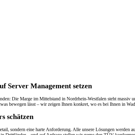
uf Server Management setzen
unden: Die Marge im Mittelstand in Nordrhein-Westfalen steht massiv u
was bewegen lässt – wir zeigen Ihnen konkret, wo es bei Ihnen in Wade
s schätzen
etail, sondern eine harte Anforderung. Alle unsere Lösungen werden au
 Drittländer – und auf Anfrage stellen wir gerne den TÜV-konformen