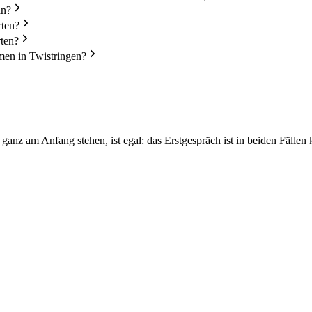
an?
rten?
rten?
men in Twistringen?
anz am Anfang stehen, ist egal: das Erstgespräch ist in beiden Fällen 