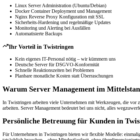
Linux Server Administration (Ubuntu/Debian)
Docker Container Deployment und Management
Nginx Reverse Proxy Konfiguration mit SSL
Sicherheits-Hardening und regelmäßige Updates
Monitoring und Alerting bei Ausfällen
Automatisierte Backups
Ihr Vorteil in
Twistringen
Kein eigenes IT-Personal nötig – wir kümmern uns
Deutsche Server für DSGVO-Konformität
Schnelle Reaktionszeiten bei Problemen
Planbare monatliche Kosten statt Überraschungen
Warum Server Management im Mittelstand
In Twistringen arbeiten viele Unternehmen mit Werkzeugen, die vor ze
arbeiten. Server Management bedeutet bei uns nicht, alles wegzuwerf
Persönliche Betreuung für Kunden in Twis
Für Unternehmen in Twistringen bieten wir flexible Modelle: einmali
tatsächlich brauchen – ohne Mindestlaufzeit, ohne überdimensioniert