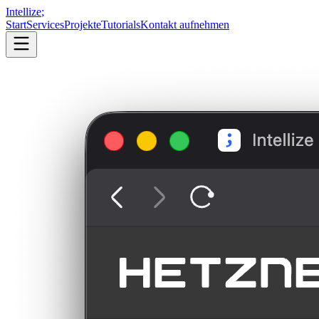
Intellize
;
Start
Services
Projekte
Tutorials
Kontakt aufnehmen