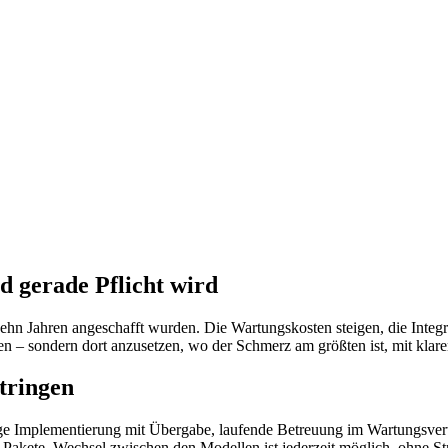
 gerade Pflicht wird
hn Jahren angeschafft wurden. Die Wartungskosten steigen, die Integra
en – sondern dort anzusetzen, wo der Schmerz am größten ist, mit klar
tringen
ge Implementierung mit Übergabe, laufende Betreuung im Wartungsvertr
e Pakete. Wechsel zwischen den Modellen ist jederzeit möglich, ohne S