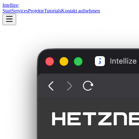
Intellize
;
Start
Services
Projekte
Tutorials
Kontakt aufnehmen